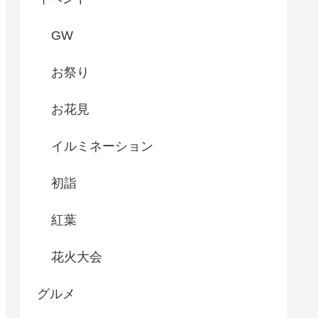
GW
お祭り
お花見
イルミネーション
初詣
紅葉
花火大会
グルメ