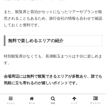
また、観覧席と宿泊がセットになったツアーやプランが販
売されることもあるため、旅行会社の情報も合わせて確認
しておくと便利です。
無料で楽しめるエリアの紹介
特別観覧席がなくても、長瀞船玉まつりは十分に楽しめま
す。
会場周辺には無料で観覧できるエリアが多数あり、誰でも
気軽に立ち寄れるのが嬉しいポイントです。
長瀞岩畳周辺や荒川沿いの広場は、自由に出入りできるス
ペースとして人気です。
メニュー
ホーム
検索
トップ
サイドバー