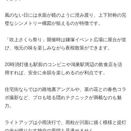
風のない日には水面が鏡のように澄み渡り、上下対称の完
璧なシンメトリー構図が狙えるのが特徴です。
「吹上さくら祭り」開催時は鎌塚イベント広場に屋台が並
び、地元の味を楽しみながら夜桜散策ができます。
20時消灯後も駅前のコンビニや鴻巣駅周辺の飲食店を活
用すれば、安全に余韻を楽しめるのが利点です。
住宅街ならではの路地裏アングルや、菜の花との春色コラ
ボ撮影など、プロも唸る隠れテクニックが満載なのも魅
力。
ライトアップは小雨決行で、雨粒が川面に描く模様と提灯
の光が織りなす独自の風情も見逃せません。