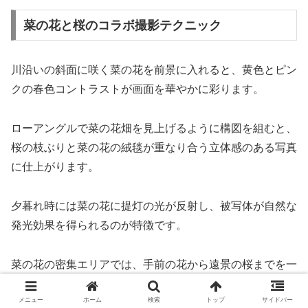
菜の花と桜のコラボ撮影テクニック
川沿いの斜面に咲く菜の花を前景に入れると、黄色とピン
クの春色コントラストが画面を華やかに彩ります。
ローアングルで菜の花畑を見上げるように構図を組むと、
桜の枝ぶりと菜の花の絨毯が重なり合う立体感のある写真
に仕上がります。
夕暮れ時には菜の花に提灯の光が反射し、被写体が自然な
発光効果を得られるのが特徴です。
菜の花の密集エリアでは、手前の花から遠景の桜までを一
気に収めると、画面全体に春のエネルギーがみなぎる構図
メニュー
ホーム
検索
トップ
サイドバー
が完成します。